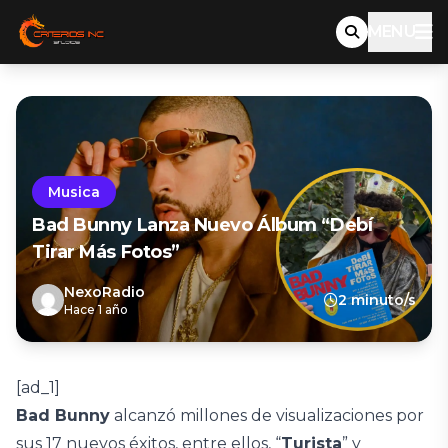
MENU
Musica
Bad Bunny Lanza Nuevo Álbum “Debí
Tirar Más Fotos”
NexoRadio
2 minuto/s
Hace 1 año
[ad_1]
Bad Bunny
alcanzó millones de visualizaciones por
sus 17 nuevos éxitos, entre ellos, “
Turista
” y