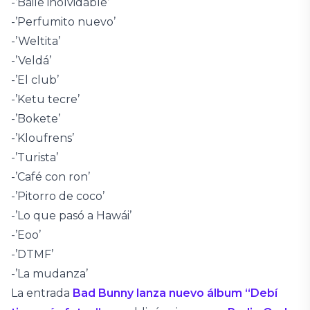
-’Baile inolvidable’
-’Perfumito nuevo’
-’Weltita’
-’Veldá’
-’El club’
-’Ketu tecre’
-’Bokete’
-’Kloufrens’
-’Turista’
-’Café con ron’
-’Pitorro de coco’
-’Lo que pasó a Hawái’
-’Eoo’
-’DTMF’
-’La mudanza’
La entrada
Bad Bunny lanza nuevo álbum “Debí