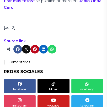
tirar más fotos”
se publicó primero en
Radio Onda
Cero
.
[ad_2]
Source link
Comentarios
REDES SOCIALES
facebook
tiktok
whatsapp
instagram
youtube
telegram