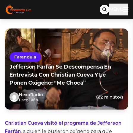
MENU
Farandula
Jefferson Farfán Se Descompensa En
Entrevista Con Christian Cueva Y Le
Ponen Oxígeno: “Me Choca”
NexoRadio
2 minuto/s
Hace 1 año
Christian Cueva visitó el programa de Jefferson
Farfán
, a quien le pusieron oxígeno para que