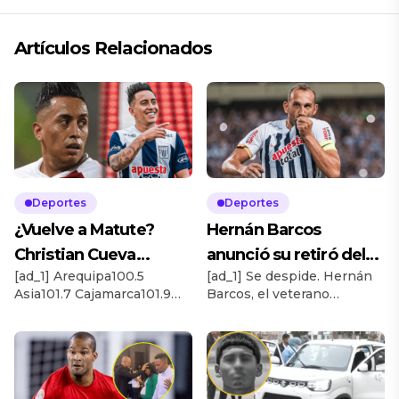
Artículos Relacionados
Deportes
Deportes
¿Vuelve a Matute?
Hernán Barcos
Christian Cueva
anunció su retiró del
[ad_1] Arequipa100.5
[ad_1] Se despide. Hernán
confiesa si regresaría
fútbol profesional:
Asia101.7 Cajamarca101.9
Barcos, el veterano
a Alianza Lima en 2025
“Gracias Alianza Lima”
Chiclayo103.7
delantero de Alianza Lima,
Chimbote94.7 Huaraz90.9
acaba de anunciar su retiro
Huancayo105.1 Ica102.1
definitivo del fútbol
Ilo102.1 Juliaca102.7
profesional. El ‘Pirata’
Moquegua93.3 Nazca92.7
reveló que sólo disputará