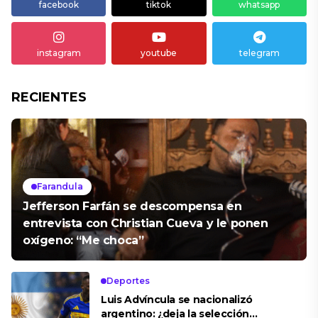
facebook
tiktok
whatsapp
instagram
youtube
telegram
RECIENTES
Farandula
Jefferson Farfán se descompensa en
entrevista con Christian Cueva y le ponen
oxígeno: “Me choca”
Deportes
Luis Advíncula se nacionalizó
argentino: ¿deja la selección