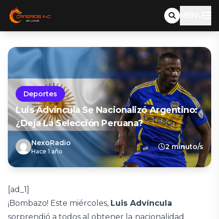
MENU
Deportes
Luis Advíncula Se Nacionalizó Argentino:
¿deja La Selección Peruana?
NexoRadio
2 minuto/s
Hace 1 año
[ad_1]
¡Bombazo! Este miércoles,
Luis Advíncula
sorprendió a todos al obtener la
nacionalidad