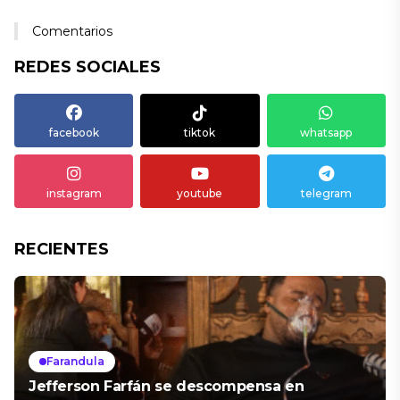
Comentarios
REDES SOCIALES
facebook
tiktok
whatsapp
instagram
youtube
telegram
RECIENTES
Farandula
Jefferson Farfán se descompensa en