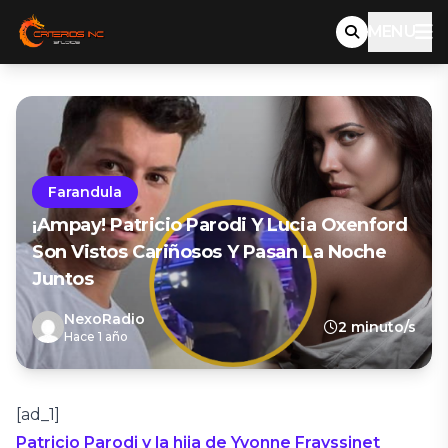
MENU
Farandula
¡Ampay! Patricio Parodi Y Lucia Oxenford
Son Vistos Cariñosos Y Pasan La Noche
Juntos
NexoRadio
2 minuto/s
Hace 1 año
[ad_1]
Patricio Parodi y la hija de Yvonne Frayssinet