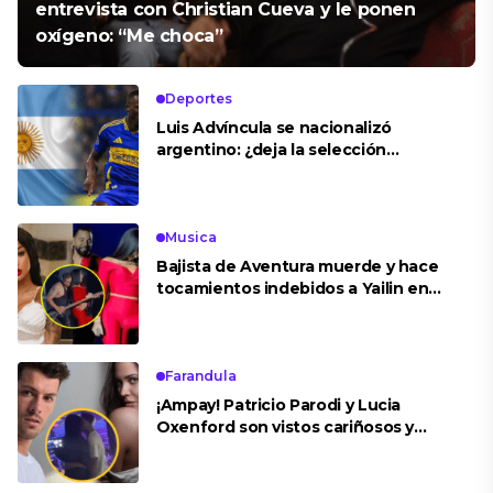
entrevista con Christian Cueva y le ponen
oxígeno: “Me choca”
Deportes
Luis Advíncula se nacionalizó
argentino: ¿deja la selección
peruana?
Musica
Bajista de Aventura muerde y hace
tocamientos indebidos a Yailin en
concierto
Farandula
¡Ampay! Patricio Parodi y Lucia
Oxenford son vistos cariñosos y
pasan la noche juntos