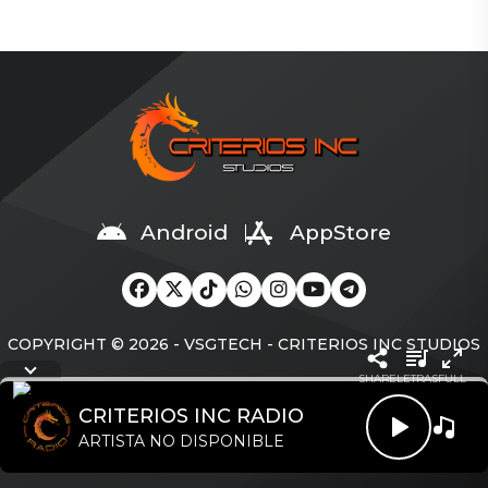
par de años”
vinculados
terminaron bastante mal.
sentimentalmente. Te
Te puede interesar
puede interesar Futbolista
Jefferson Farfán se
de la UCV muere tras
descompensa en
ataque de sicarios:
entrevista con Christian
dispararon más de 30
Cueva y le ponen oxígeno:
veces Luana Barrón aclara
“Me choca” Ex de Laura
supuesto romance con
Spoya la engañó El podcast
Sebastián Yatra Cansada de
de Spoya, Mario Irivarren y
los rumores, la creadora de
Gerardo Pe está dando la
Android
AppStore
contenido con más de 1
hora. Esta vez, el […]
millón de seguidores
decidió pronunciarse. […]
Cargando hist
COPYRIGHT © 2026 - VSGTECH - CRITERIOS INC STUDIOS
Artista
SHARE
LETRAS
FULL
CRITERIOS INC RADIO
ARTISTA NO DISPONIBLE