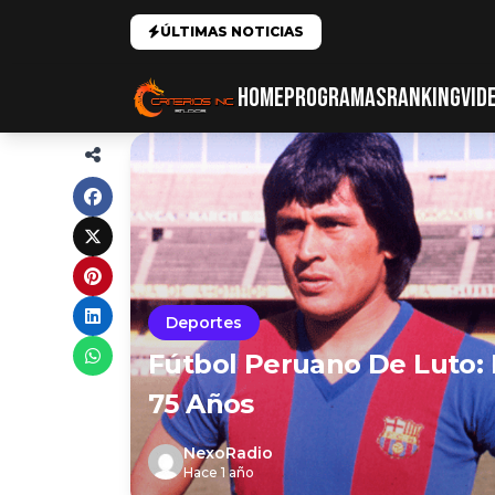
ÚLTIMAS NOTICIAS
HOME
PROGRAMAS
RANKING
VID
Deportes
Fútbol Peruano De Luto: F
75 Años
NexoRadio
Hace 1 año