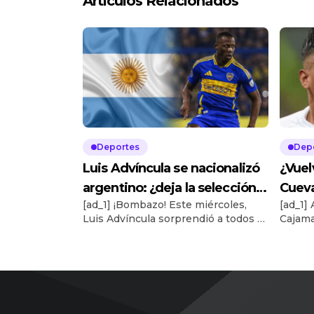
Artículos Relacionados
Deportes
Dep
Luis Advíncula se nacionalizó
¿Vuel
argentino: ¿deja la selección
Cueva
[ad_1] ¡Bombazo! Este miércoles,
[ad_1]
peruana?
Alian
Luis Advíncula sorprendió a todos al
Cajama
obtener la nacionalidad argentina. El
Chimbo
popular ‘Rayo’ ya firmó los papeles
Huanca
correspondientes, tras cumplir tres
Juliac
años defendiendo la camiseta de
Nazca9
Boca Juniors. Te puede interesar
Talara1
Universitario anuncia la
[ad_2]