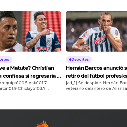
ortes
Deportes
ve a Matute? Christian
Hernán Barcos anunció 
 confiesa si regresaría a
retiró del fútbol profesio
 Arequipa100.5 Asia101.7
[ad_1] Se despide. Hernán Bar
za Lima en 2025
“Gracias Alianza Lima”
rca101.9 Chiclayo103.7
veterano delantero de Alianza
te94.7 Huaraz90.9
acaba de anunciar su retiro
yo105.1 Ica102.1 Ilo102.1
definitivo del fútbol profesiona
a102.7 Moquegua93.3
‘Pirata’ reveló que sólo disput
2.7 Piura88.7 Pucallpa92.3
torneo más con los íntimos a
01.3 Trujillo88.5 Lima98.1
colgar los botines para siemp
 Source link
puede interesar ¿Vuelve a Ma