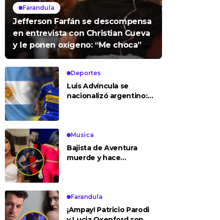
Farandula
Jefferson Farfán se descompensa
en entrevista con Christian Cueva
y le ponen oxígeno: “Me choca”
Deportes
Luis Advíncula se
nacionalizó argentino:
¿deja la selección
peruana?
Musica
Bajista de Aventura
muerde y hace
tocamientos indebidos
a Yailin en concierto
Farandula
¡Ampay! Patricio Parodi
y Lucia Oxenford son