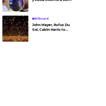
vistos cariñosos y pasan
la noche juntos
Billboard
John Mayer, Rufus Du
Sol, Calvin Harris to
Headline Rise Festival
2025