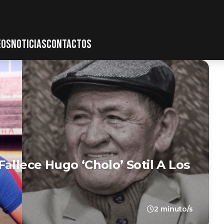
EOS
NOTICIAS
CONTACTOS
allece Hugo ‘Cholo’ Sotil A Los
2 minuto/s