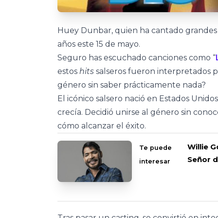
Huey Dunbar, quien ha cantado grandes éx
años este 15 de mayo.
Seguro has escuchado canciones como “
estos
hits
salseros fueron interpretados p
género sin saber prácticamente nada?
El icónico salsero nació en Estados Unido
crecía. Decidió unirse al género sin con
cómo alcanzar el éxito.
Willie 
Te puede
Señor d
interesar
Tras pasar un casting, se convirtió en in