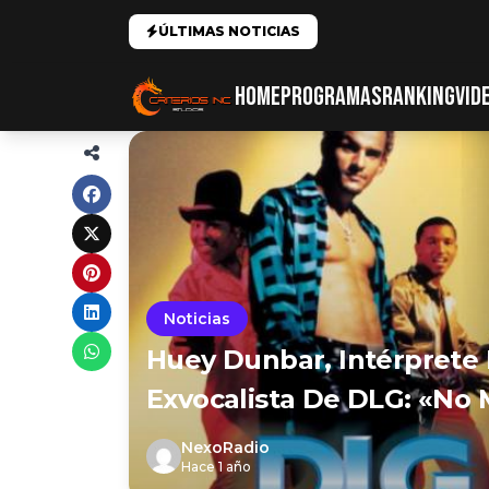
ÚLTIMAS NOTICIAS
HOME
PROGRAMAS
RANKING
VID
Noticias
Huey Dunbar, Intérprete 
Exvocalista De DLG: «No
NexoRadio
Hace 1 año