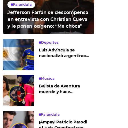
Farandula
Jefferson Farfán se descompensa
en entrevista con Christian Cueva
y le ponen oxígeno: “Me choca”
Deportes
Luis Advíncula se
nacionalizó argentino:
¿deja la selección
peruana?
Musica
Bajista de Aventura
muerde y hace
tocamientos indebidos
a Yailin en concierto
Farandula
¡Ampay! Patricio Parodi
y Lucia Oxenford son