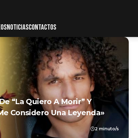
EOS
NOTICIAS
CONTACTOS
De “La Quiero A Morir” Y
 Me Considero Una Leyenda»
2 minuto/s