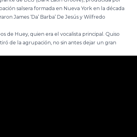
pación salsera formada en Nueva York en la década
raron James ‘Da’ Barba’ De Jesús y Wilfredo
s de Huey, quien era el vocalista principal. Quiso
etiró de la agrupación, no sin antes dejar un gran