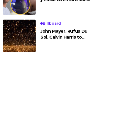
vistos cariñosos y pasan
la noche juntos
Billboard
John Mayer, Rufus Du
Sol, Calvin Harris to
Headline Rise Festival
2025