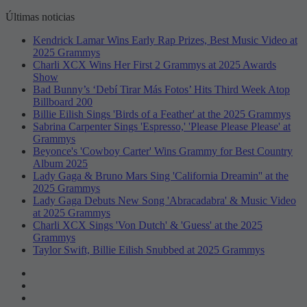
Últimas noticias
Kendrick Lamar Wins Early Rap Prizes, Best Music Video at
2025 Grammys
Charli XCX Wins Her First 2 Grammys at 2025 Awards
Show
Bad Bunny’s ‘Debí Tirar Más Fotos’ Hits Third Week Atop
Billboard 200
Billie Eilish Sings 'Birds of a Feather' at the 2025 Grammys
Sabrina Carpenter Sings 'Espresso,' 'Please Please Please' at
Grammys
Beyonce's 'Cowboy Carter' Wins Grammy for Best Country
Album 2025
Lady Gaga & Bruno Mars Sing 'California Dreamin'' at the
2025 Grammys
Lady Gaga Debuts New Song 'Abracadabra' & Music Video
at 2025 Grammys
Charli XCX Sings 'Von Dutch' & 'Guess' at the 2025
Grammys
Taylor Swift, Billie Eilish Snubbed at 2025 Grammys