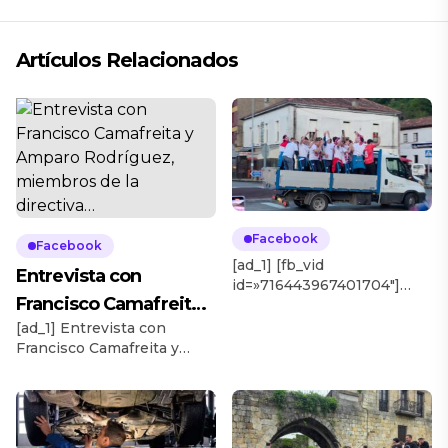
Artículos Relacionados
Facebook
Facebook
[ad_1] [fb_vid
Entrevista con
id=»716443967401704″]
Francisco Camafreita y
[ad_2] Source
[ad_1] Entrevista con
Amparo Rodríguez,
Francisco Camafreita y
miembros de la
Amparo Rodríguez,
directiva…
miembros de la directiva de
la Coral Voces Cántabras.
Coral Voces Cantabras