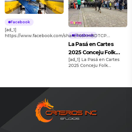
[ad_2] Source
Facebook
[ad_1]
https://www.facebook.com/share/165XmBDTCP/?
Facebook
mibextid=wwXIfr [ad_2] Source
La Pasá en Cartes
2025 Conceju Folk
[ad_1] La Pasá en Cartes
#vacastudancas
2025 Conceju Folk
#tradiciondecantabria
#vacastudancas
#cartes…
#tradiciondecantabria
#cartes #cantabria [ad_2]
Source