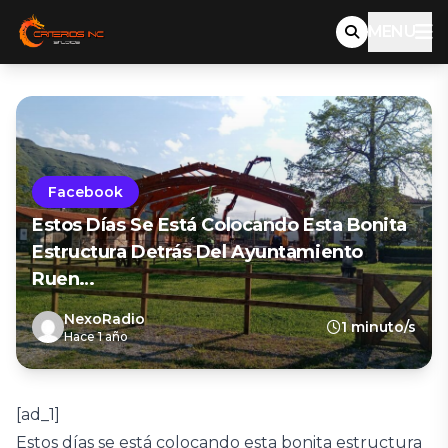
MENU
Facebook
Estos Días Se Está Colocando Esta Bonita
Estructura Detrás Del Ayuntamiento
Ruen…
NexoRadio
1 minuto/s
Hace 1 año
[ad_1]
Estos días se está colocando esta bonita estructura