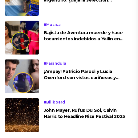
argentino: ¿deja la selección
peruana?
Musica
Bajista de Aventura muerde y hace
tocamientos indebidos a Yailin en
concierto
Farandula
¡Ampay! Patricio Parodi y Lucia
Oxenford son vistos cariñosos y
pasan la noche juntos
Billboard
John Mayer, Rufus Du Sol, Calvin
Harris to Headline Rise Festival 2025