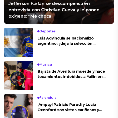
Jefferson Farfán se descompensa en
entrevista con Christian Cueva y le ponen
oxígeno: “Me choca”
Deportes
Luis Advíncula se nacionalizó
argentino: ¿deja la selección
peruana?
Musica
Bajista de Aventura muerde y hace
tocamientos indebidos a Yailin en
concierto
Farandula
¡Ampay! Patricio Parodi y Lucia
Oxenford son vistos cariñosos y
pasan la noche juntos