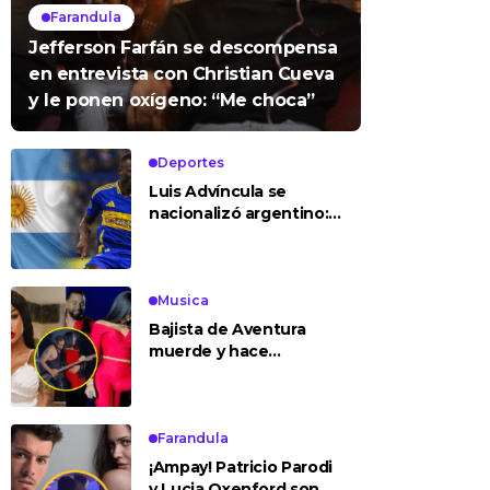
Farandula
Jefferson Farfán se descompensa
en entrevista con Christian Cueva
y le ponen oxígeno: “Me choca”
Deportes
Luis Advíncula se
nacionalizó argentino:
¿deja la selección
peruana?
Musica
Bajista de Aventura
muerde y hace
tocamientos indebidos
a Yailin en concierto
Farandula
¡Ampay! Patricio Parodi
y Lucia Oxenford son