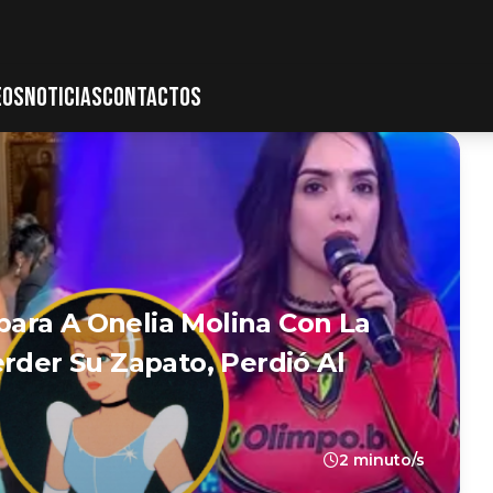
EOS
NOTICIAS
CONTACTOS
ara A Onelia Molina Con La
rder Su Zapato, Perdió Al
2 minuto/s