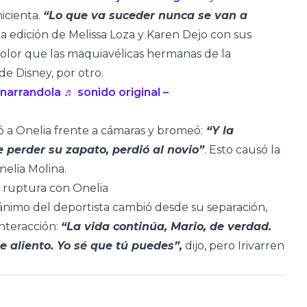
icienta.
“Lo que va suceder nunca se van a
a edición de Melissa Loza y Karen Dejo con sus
olor que las maquiavélicas hermanas de la
de Disney, por otro.
narrandola
♬ sonido original –
ló a Onelia frente a cámaras y bromeó:
“Y la
 perder su zapato, perdió al novio”
. Esto causó la
nelia Molina.
r ruptura con Onelia
ánimo del deportista cambió desde su separación,
nteracción:
“La vida continúa, Mario, de verdad.
e aliento. Yo sé que tú puedes”,
dijo, pero Irivarren