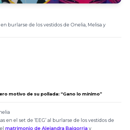
n burlarse de los vestidos de Onelia, Melisa y
dero motivo de su pollada: “Gano lo mínimo”
nelia
 en el set de ‘EEG’ al burlarse de los vestidos de
 el
matrimonio de Alejandra Baigorria
y