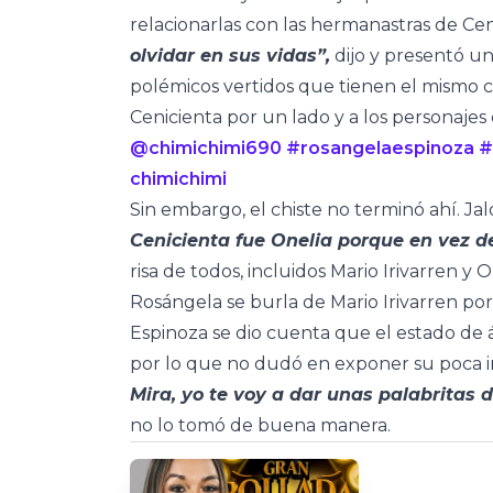
relacionarlas con las hermanastras de Cen
olvidar en sus vidas”,
dijo y presentó un
polémicos vertidos que tienen el mismo c
Cenicienta por un lado y a los personajes 
@chimichimi690
#rosangelaespinoza
#
chimichimi
Sin embargo, el chiste no terminó ahí. Ja
Cenicienta fue Onelia porque en vez de
risa de todos, incluidos Mario Irivarren y O
Rosángela se burla de Mario Irivarren po
Espinoza se dio cuenta que el estado de 
por lo que no dudó en exponer su poca i
Mira, yo te voy a dar unas palabritas d
no lo tomó de buena manera.