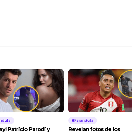
ndula
Farandula
y! Patricio Parodi y
Revelan fotos de los