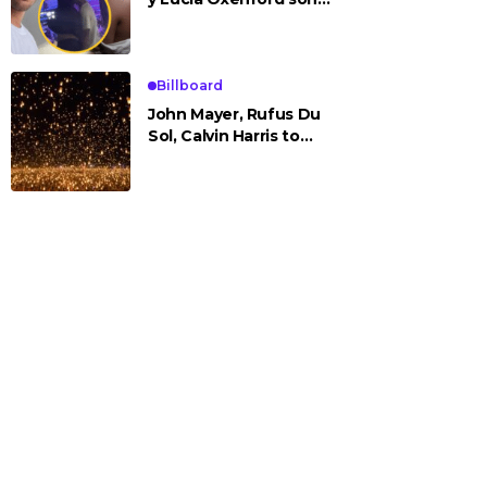
vistos cariñosos y pasan
la noche juntos
Billboard
John Mayer, Rufus Du
Sol, Calvin Harris to
Headline Rise Festival
2025