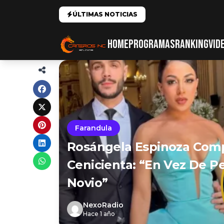
ÚLTIMAS NOTICIAS
HOME
PROGRAMAS
RANKING
VID
Farandula
Rosángela Espinoza Comp
Cenicienta: “En Vez De Pe
Novio”
NexoRadio
Hace 1 año