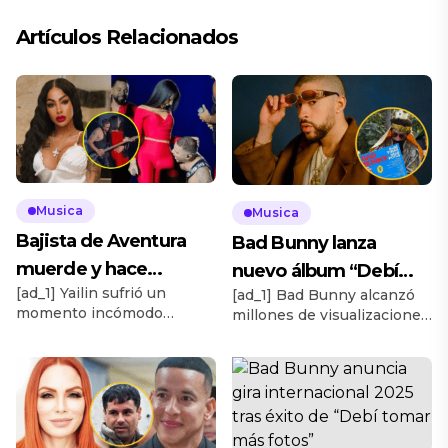
Artículos Relacionados
Musica
Musica
Bajista de Aventura
Bad Bunny lanza
muerde y hace
nuevo álbum “Debí
[ad_1] Yailin sufrió un
tocamientos
[ad_1] Bad Bunny alcanzó
tirar más fotos”
momento incómodo
millones de visualizaciones
indebidos a Yailin en
durante el más reciente
por sus 17 nuevos éxitos,
concierto
concierto de Aventura en
entre ellos, “Turista” y
República Dominicana,
“Nuevayol”. Todas las
donde actuó como invitada
canciones de ‘DTMF’ ya se
especial. Fue el bajista del
encuentran en Spotify,
grupo, Max Santos, quien le
Apple Music, YouTube y