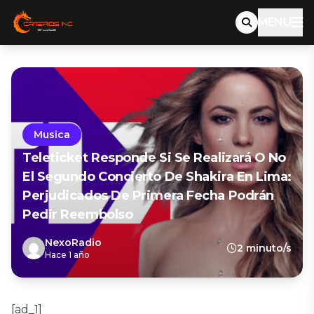
MENU
Musica
Teleticket Responde Si Se Realizará O No
El Segundo Concierto De Shakira En Lima:
Perjudicados De Primera Fecha Podrán
Pedir Reembolso
NexoRadio
2 minuto/s
Hace 1 año
[ad_1]